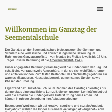
Seementalschule
Willkommen im Ganztag der
Seementalschule
Der Ganztag an der Seementalschule bietet unseren Schülerinnen und
Schülern eine verlässliche und abwechslungsreiche Betreuung im
Rahmen des Ganztagsprofils 1 – von Montag bis Freitag jeweils bis 15 Uhr.
Träger unserer Betreuung ist die
Arbeiterwohlfahrt (AWO)
.
Unser engagiertes Betreuungsteam begleitet die Kinder durch den Tag und
schafft eine vertrauensvolle Atmosphäre, in der sie sich wohlfühlen, lernen
und entfalten können. Zum festen Bestandteil des Nachmittags gehören ein
warmes Mittagessen, Hausaufgabenzeit, gemeinsames Spielen sowie
Phasen der Erholung.
Ergänzend dazu bietet die Schule im Rahmen des Ganztags dienstags bis
donnerstags eine qualifizierte Lernzeit, die von unseren Lehrkräften betreut
wird. So erhalten die Kinder gezielte Unterstützung beim Lernen und
können in ruhiger Umgebung ihre Aufgaben erledigen.
Besonderen Wert legen wir auf kreative, sportliche und soziale Angebote.
Halbjährlich wählen die Kinder aus einem vielfältigen AG-Angebot – etwa